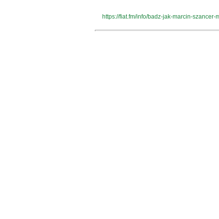
https://fiat.fm/info/badz-jak-marcin-sz