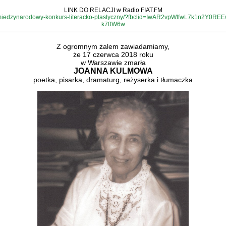
LINK DO RELACJI w Radio FIAT.FM
ancer-miedzynarodowy-konkurs-literacko-plastyczny/?fbclid=IwAR2vpWlfwL7k1
k70W6w
Z ogromnym żalem zawiadamiamy,
że 17 czerwca 2018 roku
w Warszawie zmarła
JOANNA KULMOWA
poetka, pisarka, dramaturg, reżyserka i tłumaczka