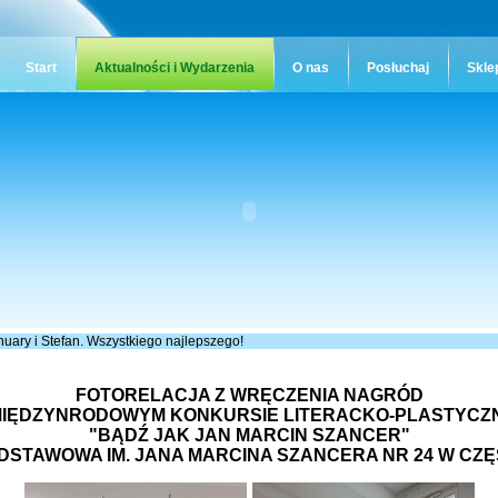
Start
Aktualności i Wydarzenia
O nas
Posłuchaj
Skle
anuary i Stefan. Wszystkiego najlepszego!
FOTORELACJA Z WRĘCZENIA NAGRÓD
MIĘDZYNRODOWYM KONKURSIE LITERACKO-PLASTYCZ
"BĄDŹ JAK JAN MARCIN SZANCER"
DSTAWOWA IM. JANA MARCINA SZANCERA NR 24 W CZ