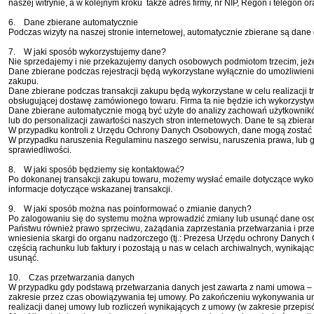
naszej witrynie, a w kolejnym kroku także adres firmy, nr NIP, Regon i telegon 
6. Dane zbierane automatycznie
Podczas wizyty na naszej stronie internetowej, automatycznie zbierane są dane 
7. W jaki sposób wykorzystujemy dane?
Nie sprzedajemy i nie przekazujemy danych osobowych podmiotom trzecim, jeże
Dane zbierane podczas rejestracji będą wykorzystane wyłącznie do umożliwien
zakupu.
Dane zbierane podczas transakcji zakupu będą wykorzystane w celu realizacji 
obsługującej dostawę zamówionego towaru. Firma ta nie będzie ich wykorzysty
Dane zbierane automatycznie mogą być użyte do analizy zachowań użytkowników
lub do personalizacji zawartości naszych stron internetowych. Dane te są zbie
W przypadku kontroli z Urzędu Ochrony Danych Osobowych, dane mogą zostać 
W przypadku naruszenia Regulaminu naszego serwisu, naruszenia prawa, lub
sprawiedliwości.
8. W jaki sposób będziemy się kontaktować?
Po dokonanej transakcji zakupu towaru, możemy wysłać emaile dotyczące wykona
informacje dotyczące wskazanej transakcji.
9. W jaki sposób można nas poinformować o zmianie danych?
Po zalogowaniu się do systemu można wprowadzić zmiany lub usunąć dane osob
Państwu również prawo sprzeciwu, zażądania zaprzestania przetwarzania i pr
wniesienia skargi do organu nadzorczego (tj.: Prezesa Urzędu ochrony Danych 
częścią rachunku lub faktury i pozostają u nas w celach archiwalnych, wynikaj
usunąć.
10. Czas przetwarzania danych
W przypadku gdy podstawą przetwarzania danych jest zawarta z nami umowa – 
zakresie przez czas obowiązywania tej umowy. Po zakończeniu wykonywania 
realizacji danej umowy lub rozliczeń wynikających z umowy (w zakresie przepi