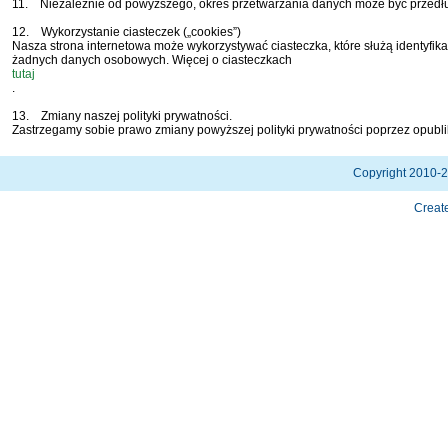
11. Niezależnie od powyższego, okres przetwarzania danych może być przedł
12. Wykorzystanie ciasteczek („cookies”)
Nasza strona internetowa może wykorzystywać ciasteczka, które służą identyfika
żadnych danych osobowych. Więcej o ciasteczkach
tutaj
.
13. Zmiany naszej polityki prywatności.
Zastrzegamy sobie prawo zmiany powyższej polityki prywatności poprzez opubliko
Copyright 2010-
Creat