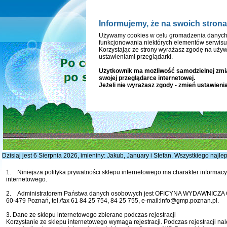
Informujemy, że na swoich strona
Start
Aktualności i Wy
Używamy cookies w celu gromadzenia danych 
funkcjonowania niektórych elementów serwisu
Korzystając ze strony wyrażasz zgodę na używ
ustawieniami przeglądarki.
Użytkownik ma możliwość samodzielnej zmi
swojej przeglądarce internetowej.
Jeżeli nie wyrażasz zgody - zmień ustawienia
Dzisiaj jest 6 Sierpnia 2026, imieniny: Jakub, January i Stefan. Wszystkiego najle
1. Niniejsza polityka prywatności sklepu internetowego ma charakter informacy
internetowego.
2. Administratorem Państwa danych osobowych jest OFICYNA WYDAWNICZA G&
60-479 Poznań, tel./fax 61 84 25 754, 84 25 755, e-mail:info@gmp.poznan.pl.
3. Dane ze sklepu internetowego zbierane podczas rejestracji
Korzystanie ze sklepu internetowego wymaga rejestracji. Podczas rejestracji n