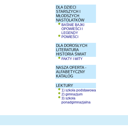
DLA DZIECI
STARSZYCH I
MŁODSZYCH
NASTOLATKÓW
BAŚNIE BAJKI
OPOWIEŚCI I
LEGENDY
POWIEŚCI
DLA DOROSŁYCH
LITERATURA
HISTORIA ŚWIAT
FAKTY I MITY
NASZA OFERTA -
ALFABETYCZNY
KATALOG
LEKTURY
1) szkoła podstawowa
2) gimnazjum
3) szkoła
ponadgimnazjalna