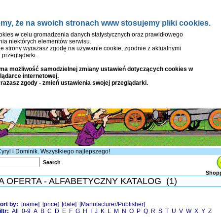
emy, że na swoich stronach www stosujemy pliki cookies.
Start
Aktualności i Wydarzenia
O nas
Posłuchaj
Skle
kies w celu gromadzenia danych statystycznych oraz prawidłowego
ia niektórych elementów serwisu.
ze strony wyrażasz zgodę na używanie cookie, zgodnie z aktualnymi
 przeglądarki.
ma możliwość samodzielnej zmiany ustawień dotyczących cookies w
lądarce internetowej.
yrażasz zgody - zmień ustawienia swojej przeglądarki.
 Cyryl i Dominik. Wszystkiego najlepszego!
Search
Shopp
A OFERTA - ALFABETYCZNY KATALOG
(1)
ort by:
[name]
[price]
[date]
[Manufacturer/Publisher]
iltr:
All
0-9
A
B
C
D
E
F
G
H
I
J
K
L
M
N
O
P
Q
R
S
T
U
V
W
X
Y
Z