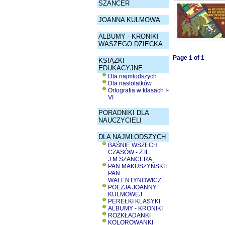
SZANCER
JOANNA KULMOWA
ALBUMY - KRONIKI
WASZEGO DZIECKA
Page 1 of 1
KSIĄŻKI
EDUKACYJNE
Dla najmłodszych
Dla nastolatków
Ortografia w klasach I-
VI
PORADNIKI DLA
NAUCZYCIELI
DLA NAJMŁODSZYCH
BAŚNIE WSZECH
CZASÓW - Z IL.
J.M.SZANCERA
PAN MAKUSZYŃSKI i
PAN
WALENTYNOWICZ
POEZJA JOANNY
KULMOWEJ
PEREŁKI KLASYKI
ALBUMY - KRONIKI
ROZKŁADANKI
KOLOROWANKI