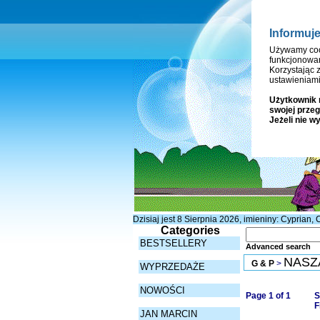
Informuj
Używamy coo
funkcjonowan
Korzystając 
ustawieniami
Użytkownik 
swojej przeg
Jeżeli nie w
Dzisiaj jest 8 Sierpnia 2026, imieniny: Cyprian,
Categories
BESTSELLERY
Advanced search
NASZ
G & P
>
WYPRZEDAŻE
NOWOŚCI
Page 1 of 1
S
F
JAN MARCIN