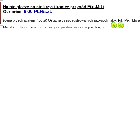
Na nic płacze na nic krzyki koniec przygód Fiki-Miki
6.00 PLN/szt.
Our price:
(cena przed rabatem 7,50 zł) Ostatnia część ilustrowanych przygód małpki Fiki Miki, któr
Matołkiem. Koniecznie trzeba sięgnąć po dwie wcześniejsze księgi: ...